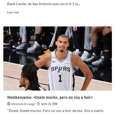
Bank Center de San Antonio que cerró 4-1 la...
Leer
Leer más
más
sobre
KAT
y
Alvarado,
los
rostros
latinos
del
anillo
de
los
Knicks
Wembanyama: «Duele mucho, pero no voy a huir»
Abriendo El Juego
junio 14, 2026
"Duele. Duele mucho. Pero no voy a huir de eso. Voy a usarlo