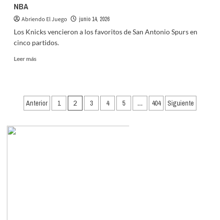
NBA
Abriendo El Juego
junio 14, 2026
Los Knicks vencieron a los favoritos de San Antonio Spurs en
cinco partidos.
Leer
Leer más
más
sobre
Karl
Towns
Paginación
Anterior
1
2
3
4
5
…
404
Siguiente
y
de
Nueva
York
entradas
son
los
nuevos
campeones
de
la
NBA