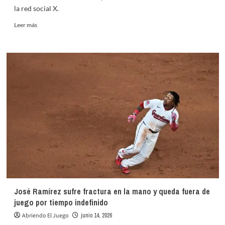
la red social X.
Leer
Leer más
más
sobre
Los
Knicks
celebrarán
el
jueves
en
Manhattan
el
desfile
por
su
primer
título
de
la
José Ramírez sufre fractura en la mano y queda fuera de
NBA
juego por tiempo indefinido
en
53
Abriendo El Juego
junio 14, 2026
años