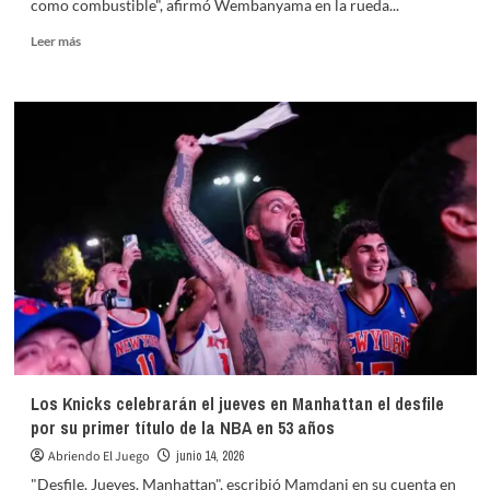
como combustible", afirmó Wembanyama en la rueda...
Leer
Leer más
más
sobre
Wembanyama:
«Duele
mucho,
pero
no
voy
a
huir»
Los Knicks celebrarán el jueves en Manhattan el desfile
por su primer título de la NBA en 53 años
Abriendo El Juego
junio 14, 2026
"Desfile. Jueves. Manhattan", escribió Mamdani en su cuenta en