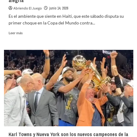
alegría
Abriendo El Juego
junio 14, 2026
Es el ambiente que siente en Haití, que este sábado disputa su
primer choque en la Copa del Mundo contra...
Leer
Leer más
más
sobre
Haití
está
en
el
Mundial
y
los
haitianos
se
refugian
en
la
alegría
Karl Towns y Nueva York son los nuevos campeones de la