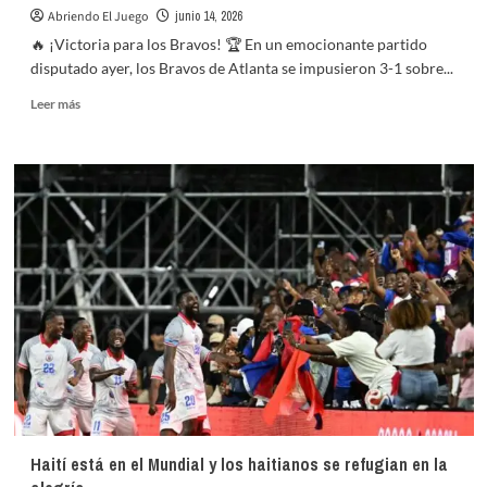
Abriendo El Juego
junio 14, 2026
🔥 ¡Victoria para los Bravos! 🏆 En un emocionante partido
disputado ayer, los Bravos de Atlanta se impusieron 3-1 sobre...
Leer
Leer más
más
sobre
White
y
Harris
II
brillan
en
la
victoria
de
los
Bravos
sobre
los
Mets
3-
Haití está en el Mundial y los haitianos se refugian en la
1