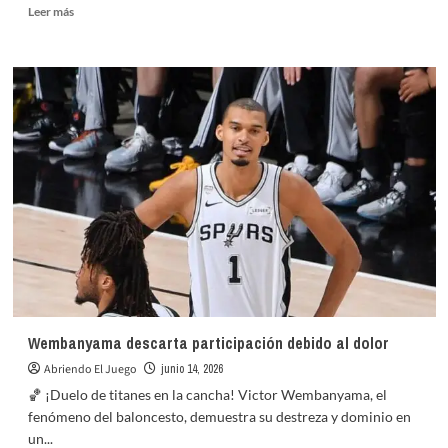
Leer
Leer más
más
sobre
Japón
sorprende
y
empata
2-
2
con
Países
Bajos
Wembanyama descarta participación debido al dolor
Abriendo El Juego
junio 14, 2026
🏀 ¡Duelo de titanes en la cancha! Victor Wembanyama, el
fenómeno del baloncesto, demuestra su destreza y dominio en
un...