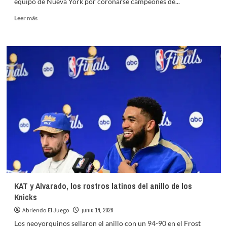
equipo de Nueva York por coronarse campeones de...
Leer
Leer más
más
sobre
Karl
Towns
y
Nueva
York
conquistan
el
campeonato
de
la
NBA
KAT y Alvarado, los rostros latinos del anillo de los
Knicks
Abriendo El Juego
junio 14, 2026
Los neoyorquinos sellaron el anillo con un 94-90 en el Frost