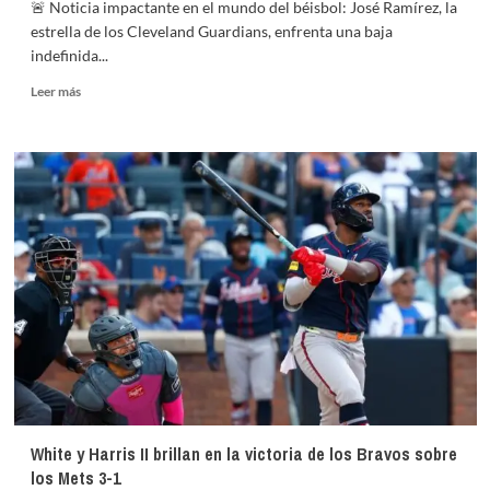
🚨 Noticia impactante en el mundo del béisbol: José Ramírez, la
estrella de los Cleveland Guardians, enfrenta una baja
indefinida...
Leer
Leer más
más
sobre
José
Ramírez
sufre
fractura
en
la
mano
y
queda
fuera
de
juego
por
tiempo
indefinido
White y Harris II brillan en la victoria de los Bravos sobre
los Mets 3-1