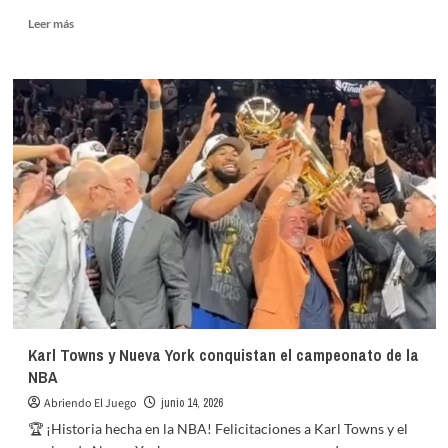
Leer
Leer más
más
sobre
Wembanyama
descarta
participación
debido
al
dolor
Karl Towns y Nueva York conquistan el campeonato de la
NBA
Abriendo El Juego
junio 14, 2026
🏆 ¡Historia hecha en la NBA! Felicitaciones a Karl Towns y el