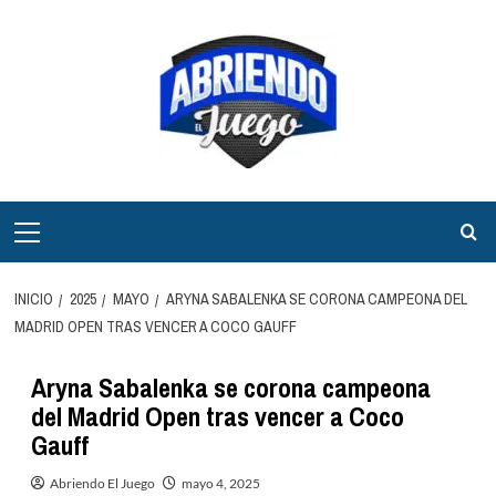
Saltar
al
contenido
Menú
principal
INICIO
2025
MAYO
ARYNA SABALENKA SE CORONA CAMPEONA DEL
MADRID OPEN TRAS VENCER A COCO GAUFF
Aryna Sabalenka se corona campeona
del Madrid Open tras vencer a Coco
Gauff
Abriendo El Juego
mayo 4, 2025