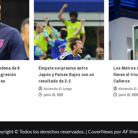
ndena de 8
Empate sorpresivo entre
Los Metros r
agresión
Japón y Países Bajos con un
llevan el tri
res
resultado de 2-2
Cañeros
Abriendo El Juego
Abriendo El
junio 15, 2026
junio 15, 2026
yright © Todos los derechos reservados.
|
CoverNews
por AF the