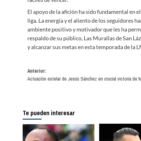
El apoyo de la afición ha sido fundamental en e
liga. La energía y el aliento de los seguidores 
ambiente positivo y motivador que les ha permit
respaldo de su público, Las Murallas de San Lá
y alcanzar sus metas en esta temporada de la 
Navegación
Anterior:
Actuación estelar de Jesús Sánchez en crucial victoria de M
de
entradas
Te pueden interesar