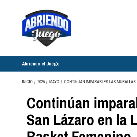
Saltar
al
contenido
Abriendo el Juego
INICIO
2025
MAYO
CONTINÚAN IMPARABLES LAS MURALLAS D
Continúan imparab
San Lázaro en la 
Basket Femenino