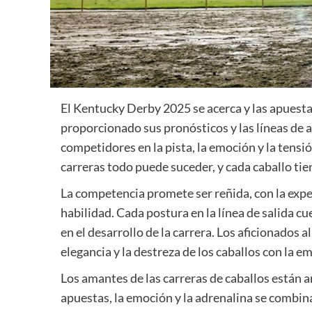
El Kentucky Derby 2025 se acerca y las apuesta
proporcionado sus pronósticos y las líneas de 
competidores en la pista, la emoción y la tensió
carreras todo puede suceder, y cada caballo ti
La competencia promete ser reñida, con la expe
habilidad. Cada postura en la línea de salida cu
en el desarrollo de la carrera. Los aficionados
elegancia y la destreza de los caballos con la e
Los amantes de las carreras de caballos están 
apuestas, la emoción y la adrenalina se combi