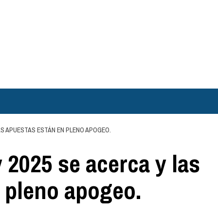
LAS APUESTAS ESTÁN EN PLENO APOGEO.
 2025 se acerca y las
 pleno apogeo.