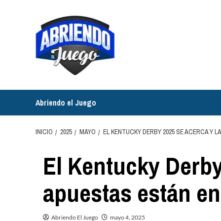
Saltar
al
contenido
Abriendo el Juego
INICIO
2025
MAYO
EL KENTUCKY DERBY 2025 SE ACERCA Y 
El Kentucky Derby
apuestas están en
Abriendo El Juego
mayo 4, 2025