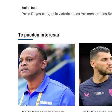
Navegación
Anterior:
Pablo Reyes asegura la victoria de los Yankees ante los R
de
entradas
Te pueden interesar