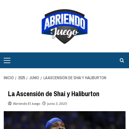
Saltar
al
contenido
Menú
principal
INICIO
2025
JUNIO
LA ASCENSIÓN DE SHAI Y HALIBURTON
La Ascensión de Shai y Haliburton
Abriendo El Juego
junio 3, 2025