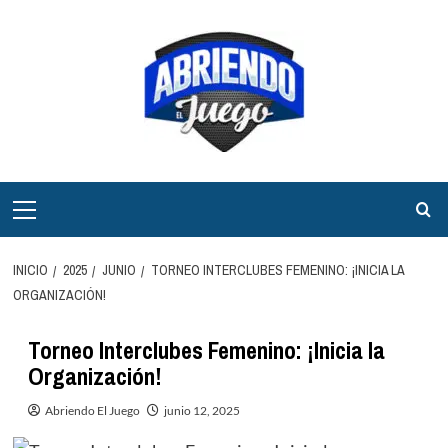
Saltar
al
contenido
Menú
principal
INICIO
2025
JUNIO
TORNEO INTERCLUBES FEMENINO: ¡INICIA LA
ORGANIZACIÓN!
Torneo Interclubes Femenino: ¡Inicia la
Organización!
Abriendo El Juego
junio 12, 2025