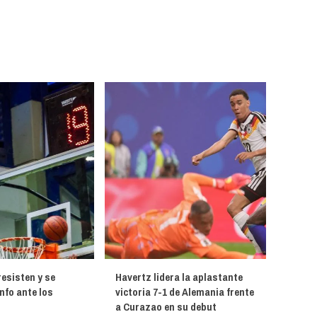
esisten y se
Havertz lidera la aplastante
unfo ante los
victoria 7-1 de Alemania frente
a Curazao en su debut