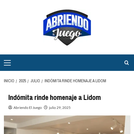
Saltar
al
contenido
Menú
principal
INICIO
2025
JULIO
INDÓMITA RINDE HOMENAJE A LIDOM
Indómita rinde homenaje a Lidom
Abriendo El Juego
julio 29, 2025