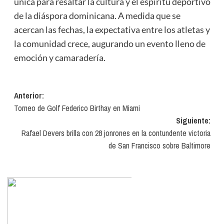
única para resaltar la cultura y el espíritu deportivo
de la diáspora dominicana. A medida que se
acercan las fechas, la expectativa entre los atletas y
la comunidad crece, augurando un evento lleno de
emoción y camaradería.
Navegación
Anterior:
Torneo de Golf Federico Birthay en Miami
de
Siguiente:
entradas
Rafael Devers brilla con 28 jonrones en la contundente victoria
de San Francisco sobre Baltimore