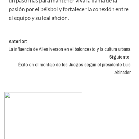
un paso más para mantener viva la llama de la
pasión por el béisbol y fortalecer la conexión entre
el equipo y su leal afición.
Navegación
Anterior:
La influencia de Allen Iverson en el baloncesto y la cultura urbana
de
Siguiente:
entradas
Éxito en el montaje de los Juegos según el presidente Luis
Abinader