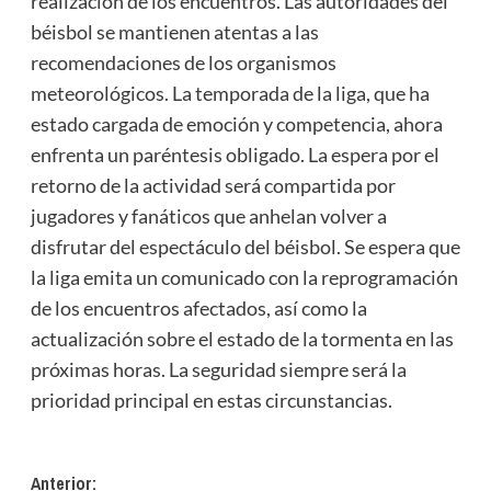
realización de los encuentros. Las autoridades del
béisbol se mantienen atentas a las
recomendaciones de los organismos
meteorológicos. La temporada de la liga, que ha
estado cargada de emoción y competencia, ahora
enfrenta un paréntesis obligado. La espera por el
retorno de la actividad será compartida por
jugadores y fanáticos que anhelan volver a
disfrutar del espectáculo del béisbol. Se espera que
la liga emita un comunicado con la reprogramación
de los encuentros afectados, así como la
actualización sobre el estado de la tormenta en las
próximas horas. La seguridad siempre será la
prioridad principal en estas circunstancias.
Navegación
Anterior: