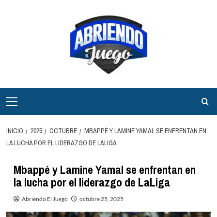
Saltar
al
contenido
Menú
principal
INICIO
2025
OCTUBRE
MBAPPÉ Y LAMINE YAMAL SE ENFRENTAN EN
LA LUCHA POR EL LIDERAZGO DE LALIGA
Mbappé y Lamine Yamal se enfrentan en
la lucha por el liderazgo de LaLiga
Abriendo El Juego
octubre 25, 2025