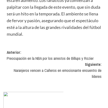
está en aumento. Los fanáticos ya comienzan a
palpitar con la llegada de este evento, que sin duda
será un hito en la temporada. El ambiente se llena
de fervor y pasión, asegurando que el espectáculo
esté a la altura de las grandes rivalidades del fútbol
mundial.
Navegación
Anterior:
Preocupación en la NBA por los arrestos de Billups y Rozier
de
Siguiente:
entradas
Naranjeros vencen a Cañeros en emocionante encuentro de
líderes