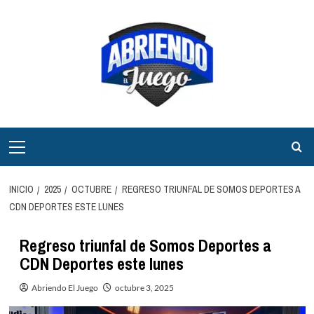
Saltar
al
contenido
Menú
principal
INICIO
2025
OCTUBRE
REGRESO TRIUNFAL DE SOMOS DEPORTES A
CDN DEPORTES ESTE LUNES
Regreso triunfal de Somos Deportes a
CDN Deportes este lunes
Abriendo El Juego
octubre 3, 2025