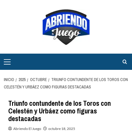
Saltar
al
contenido
Menú
principal
INICIO
2025
OCTUBRE
TRIUNFO CONTUNDENTE DE LOS TOROS CON
CELESTÉN Y URBÁEZ COMO FIGURAS DESTACADAS
Triunfo contundente de los Toros con
Celestén y Urbáez como figuras
destacadas
Abriendo El Juego
octubre 18, 2025