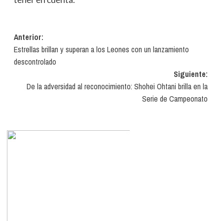
Navegación
Anterior:
Estrellas brillan y superan a los Leones con un lanzamiento
de
descontrolado
entradas
Siguiente:
De la adversidad al reconocimiento: Shohei Ohtani brilla en la
Serie de Campeonato