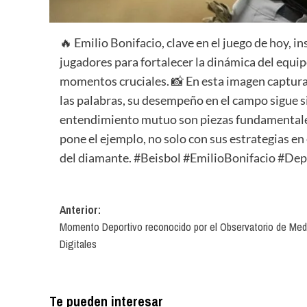
🔥 Emilio Bonifacio, clave en el juego de hoy, i
jugadores para fortalecer la dinámica del equip
momentos cruciales. 📸 En esta imagen captura
las palabras, su desempeño en el campo sigue si
entendimiento mutuo son piezas fundamentales 
pone el ejemplo, no solo con sus estrategias en
del diamante. #Beisbol #EmilioBonifacio #D
Navegación
Anterior:
Momento Deportivo reconocido por el Observatorio de Med
de
Digitales
entradas
Te pueden interesar